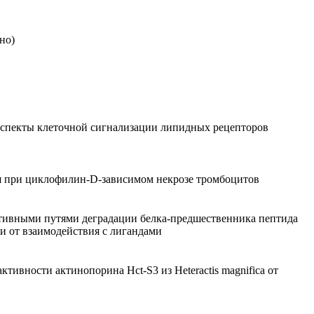
но)
спекты клеточной сигнализации липидных рецепторов
я при циклофилин-D-зависимом некрозе тромбоцитов
тивными путями деградации белка-предшественника пептида
и от взаимодействия с лигандами
тивности актинопорина Hct-S3 из Heteractis magnifica от