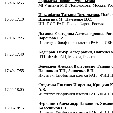
Горбачева Любовь Руфельевна
16:40-16:55
МГУ имени М.В. Ломоносова, Москва, Ро
Ильчибаева Татьяна Витальевна,
Цыбко 
16:55-17:10
Шалагина М., Науменко В.С.
ИЦиГ СО РАН, Новосибирск, Россия
Дымова Екатерина Александровна,
Рога
17:10-17:25
Воронова Е.А.
Института биофизики клетки РАН — ИБК
Кадыров Тимур Ильдарович,
Пантелеев
17:25-17:40
ЦТП ФХФ РАН, Москва, Россия
Бережнов Алексей Валерьевич,
Гайдин С
17:40-17:55
Пашовкин Т.Н., Зинченко В.П.
Институт биофизики клетки РАН - ФИЦ 
Федотова Евгения Игоревна,
Крицкая К.
17:55-18:05
А.В.
Институт биофизики клетки РАН - ФИЦ 
Черкашин Александр Павлович,
Хохлов 
18:05-18:15
Колесников С.С.
Институт биофизики клетки РАН - ФИЦ 