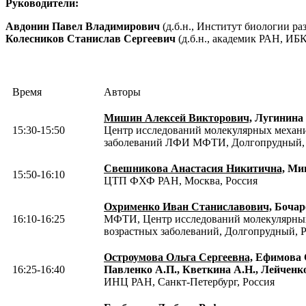
Руководители:
Авдонин Павел Владимирович
(д.б.н., Институт биологии ра
Колесников Станислав Сергеевич
(д.б.н., академик РАН, 
Время
Авторы
Мишин Алексей Викторович,
Лугинина 
15:30-15:50
Центр исследований молекулярных механи
заболеваний ЛФИ МФТИ, Долгопрудный, 
Свешникова Анастасия Никитична,
Миш
15:50-16:10
ЦТП ФХФ РАН, Москва, Россия
Охрименко Иван Станиславович,
Бочаро
16:10-16:25
МФТИ, Центр исследований молекулярных
возрастных заболеваний, Долгопрудный, 
Остроумова Ольга Сергеевна,
Ефимова С
16:25-16:40
Павленко А.П., Кветкина А.Н., Лейченко
ИНЦ РАН, Санкт-Петербург, Россия