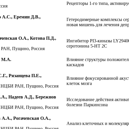
Рецепторы 1-го типа, активиру
ссия
А.С., Еремин Д.В.,
Гетеродимерные комплексы се
новая мишень для лечения деп
чевская О.А., Котова П.Д.,
Ингибитор PI3-киназы LY29400
серотонина 5-HT 2C
 РАН, Пущино, Россия
 М.А.
Влияние структуры положитель
каскадов
.Г., Рязанцева П.Е.,
Влияние фокусированной акуст
клеток мозга
ПНЦБИ РАН, Пущино, Россия
А., Надеев А.Д., Бережнов
Исследование действия актива
болезни Паркинсона
ПНЦБИ РАН, Пущино, Россия
А.А., Рогачевская О.А.,
Анализ клеточных и молекуля
ПНЦБИ РАН, Пущино, Россия