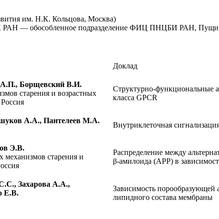
звития им. Н.К. Кольцова, Москва)
ИБК РАН — обособленное подразделение ФИЦ ПНЦБИ РАН, Пущи
Доклад
А.П., Борщевский В.И.
Структурно-функциональные а
змов старения и возрастных
класса GPCR
Россия
уков А.А., Пантелеев М.А.
Внутриклеточная сигнализаци
в Э.В.
Распределение между альтерна
 механизмов старения и
β-амилоида (APP) в зависимост
Россия
.С., Захарова А.А.,
Зависимость порообразующей ак
 Е.В.
липидного состава мембраны