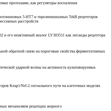
емые протеазами, как регуляторы воспаления
ротониновых 5-HT7 и тирозинкиназных TrkB рецепторов
рессивных расстройств
2 и его неактивный аналог LY303511 как лиганды рецептора
ной обратной связи на пороговые свойства ферментативных
ической ударной волны на активность культивируемых
торов Keap1/Nrf-2 сигнального пути на клеточных моделях
рных механизмов рецепции жирного