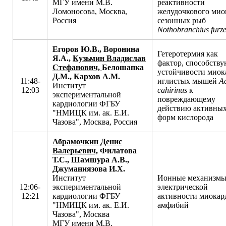
МГУ имени М.В.
реактивности
Ломоносова, Москва,
желудочкового мио
Россия
сезонных рыб
Nothobranchius furze
Егоров Ю.В., Воронина
Гетеротермия как
Я.А.,
Кузьмин Владислав
фактор, способств
Стефанович,
Белошапка
устойчивости миок
Д.М., Кархов А.М.
11:48-
иглистых мышей
A
Институт
12:03
cahirinus
к
экспериментальной
повреждающему
кардиологии ФГБУ
действию активны
"НМИЦК им. ак. Е.И.
форм кислорода
Чазова", Москва, Россия
Абрамочкин Денис
Валерьевич,
Филатова
Т.С., Шамшура А.В.,
Джуманиязова И.Х.
Институт
Ионные механизм
12:06-
экспериментальной
электрической
12:21
кардиологии ФГБУ
активности миокар
"НМИЦК им. ак. Е.И.
амфибий
Чазова", Москва
МГУ имени М.В.