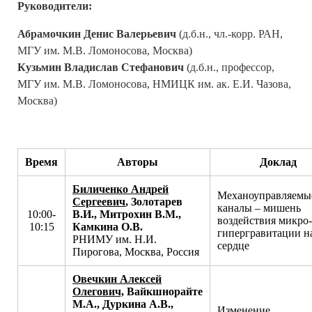
Руководители:
Абрамочкин Денис Валерьевич
(д.б.н., чл.-корр. РАН,
МГУ им. М.В. Ломоносова, Москва)
Кузьмин Владислав Стефанович
(д.б.н., профессор,
МГУ им. М.В. Ломоносова, НМИЦК им. ак. Е.И. Чазова,
Москва)
Время
Авторы
Доклад
Биличенко Андрей
Механоуправляемы
Сергеевич
, Золотарев
каналы – мишень
10:00-
В.И., Митрохин В.М.,
воздействия микро-
10:15
Камкина О.В.
гипергравитации н
РНИМУ им. Н.И.
сердце
Пирогова, Москва, Россия
Овечкин Алексей
Олегович,
Вайкшнорайте
М.А., Дуркина А.В.,
Изменение