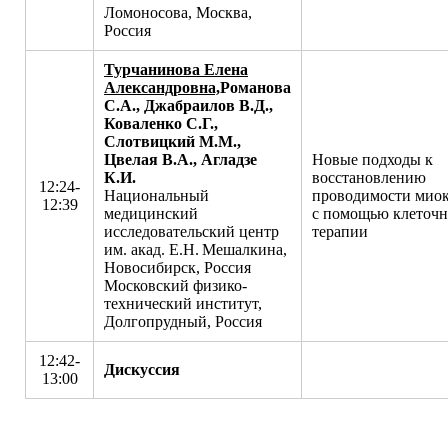
Ломоносова, Москва,
Россия
Турчанинова Елена
Александровна,
Романова
С.А., Джабраилов В.Д.,
Коваленко С.Г.,
Слотвицкий М.М.,
Цвелая В.А., Агладзе
Новые подходы к
К.И.
восстановлению
12:24-
Национальный
проводимости миок
12:39
медицинский
с помощью клеточ
исследовательский центр
терапии
им. акад. E.Н. Мешалкина,
Новосибирск, Россия
Московский физико-
технический институт,
Долгопрудный, Россия
12:42-
Дискуссия
13:00