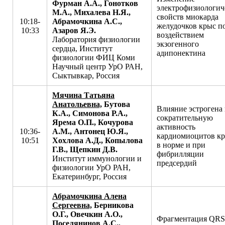
Фурман А.А., Гонотков
электрофизиологич
М.А., Михалева Н.Я.,
свойств миокарда
10:18-
Абрамочкина А.С.,
желудочков крыс п
10:33
Азаров Я.Э.
воздействием
Лаборатория физиологии
экзогенного
сердца, Институт
адипонектина
физиологии ФИЦ Коми
Научный центр УрО РАН,
Сыктывкар, Россия
Мячина Татьяна
Анатольевна,
Бутова
Влияние эстрогена 
К.А., Симонова Р.А.,
сократительную
Ярема О.П., Кочурова
активность
10:36-
А.М., Антонец Ю.Я.,
кардиомиоцитов к
10:51
Хохлова А.Д., Копылова
в норме и при
Г.В., Щепкин Д.В.
фибрилляции
Институт иммунологии и
предсердий
физиологии УрО РАН,
Екатеринбург, Россия
Абрамочкина Алена
Сергеевна,
Берникова
О.Г., Овечкин А.О.,
Фрагментация QRS 
Поселянинов А.С.,