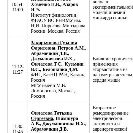
волна в
10:54-
Хоменко П.В., Азаров
экспериментальной
11:09
Я.Э.
модели ишемии
Институт физиологии,
миокарда свиньи
ФГАОУ ВО РНИМУ им.
Н.И. Пирогова Минздрава
России, Москва, Россия
Закирьянова Гузалия
Фаритовна,
Петров А.М.,
Абрамочкин Д.В.,
Джуманиязова И.Х.,
Влияние хроническ
Филатова Т.С., Кузьмин
применения
11:12-
В.С., Белошапка Д.М.
аторвастатина на
11:27
ФИЦ КазНЦ РАН, Казань,
параметры деятель
Россия
сердца мыши
МГУ имени М.В.
Ломоносова, Москва,
Россия
Возрастное
Филатова Татьяна
ремоделирование
Сергеевна,
Шамшура
электрической
А.В., Джуманиязова И.Х.,
активности и
11:30-
Абрамочкин Д.В.
адренергической
11:45